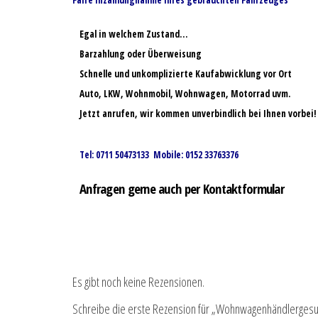
Faire Inzahlungnahme Ihres gebrauchten Fahrzeuges
Egal in welchem Zustand…
Barzahlung oder Überweisung
Schnelle und unkomplizierte Kaufabwicklung vor Ort
Auto, LKW, Wohnmobil, Wohnwagen, Motorrad uvm.
Jetzt anrufen, wir kommen unverbindlich bei Ihnen vorbei!
Tel: 0711 50473133 Mobile: 0152 33763376
Anfragen gerne auch per Kontaktformular
Es gibt noch keine Rezensionen.
Schreibe die erste Rezension für „Wohnwagenhändlergesu