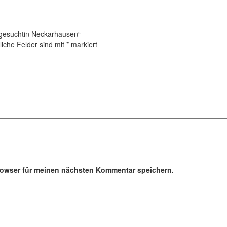
gesuchtin Neckarhausen“
liche Felder sind mit
*
markiert
rowser für meinen nächsten Kommentar speichern.