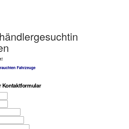
ändlergesuchtin
en
t!
brauchten Fahrzeuge
r Kontaktformular