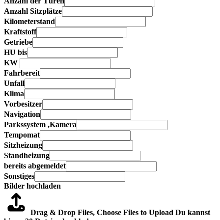
Anzahl der Türen
Anzahl Sitzplätze
Kilometerstand
Kraftstoff
Getriebe
HU bis
KW
Fahrbereit
Unfall
Klima
Vorbesitzer
Navigation
Parkssystem ,Kamera
Tempomat
Sitzheizung
Standheizung
bereits abgemeldet
Sonstiges
Bilder hochladen
Drag & Drop Files,
Choose Files to Upload
Du kannst