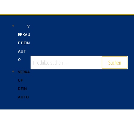
V
ERKAU
F DEIN
AUT
O
Suchen
VERKA
UF
DEIN
AUTO