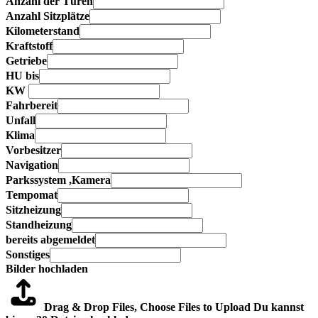
Anzahl der Türen
Anzahl Sitzplätze
Kilometerstand
Kraftstoff
Getriebe
HU bis
KW
Fahrbereit
Unfall
Klima
Vorbesitzer
Navigation
Parkssystem ,Kamera
Tempomat
Sitzheizung
Standheizung
bereits abgemeldet
Sonstiges
Bilder hochladen
Drag & Drop Files,
Choose Files to Upload
Du kannst