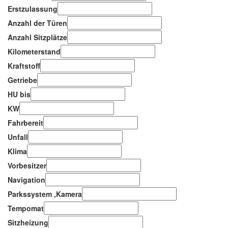
Erstzulassung
Anzahl der Türen
Anzahl Sitzplätze
Kilometerstand
Kraftstoff
Getriebe
HU bis
KW
Fahrbereit
Unfall
Klima
Vorbesitzer
Navigation
Parkssystem ,Kamera
Tempomat
Sitzheizung