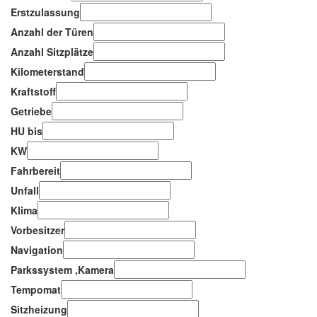
Erstzulassung
Anzahl der Türen
Anzahl Sitzplätze
Kilometerstand
Kraftstoff
Getriebe
HU bis
KW
Fahrbereit
Unfall
Klima
Vorbesitzer
Navigation
Parkssystem ,Kamera
Tempomat
Sitzheizung