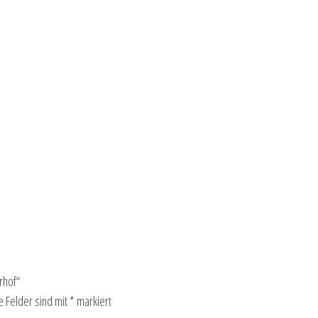
rhof“
e Felder sind mit
*
markiert