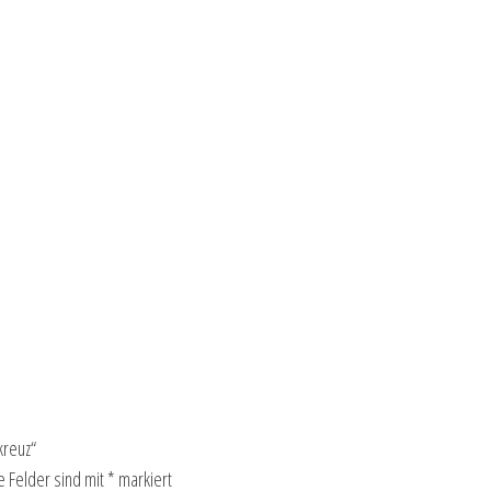
kreuz“
e Felder sind mit
*
markiert