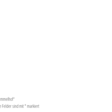
himmelhof“
e Felder sind mit
*
markiert