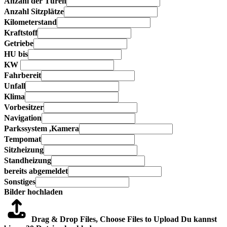
Anzahl der Türen
Anzahl Sitzplätze
Kilometerstand
Kraftstoff
Getriebe
HU bis
KW
Fahrbereit
Unfall
Klima
Vorbesitzer
Navigation
Parkssystem ,Kamera
Tempomat
Sitzheizung
Standheizung
bereits abgemeldet
Sonstiges
Bilder hochladen
Drag & Drop Files,
Choose Files to Upload
Du kannst