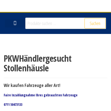
Suchen
VERKAUF DEIN AUTO
PKWHändlergesucht
Stollenhäusle
Wir kaufen Fahrzeuge aller Art!
Faire Inzahlungnahme Ihres gebrauchten Fahrzeuge
0711 50473133