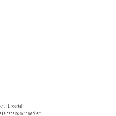
htin Lindental“
e Felder sind mit
*
markiert