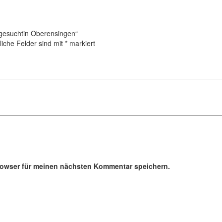
gesuchtin Oberensingen“
liche Felder sind mit
*
markiert
rowser für meinen nächsten Kommentar speichern.