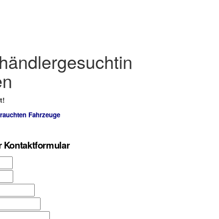
ändlergesuchtin
en
t!
brauchten Fahrzeuge
r Kontaktformular