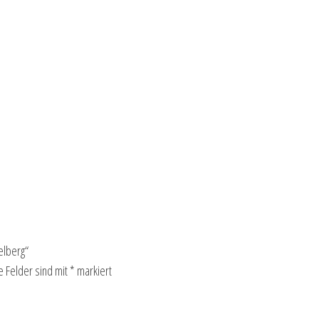
elberg“
e Felder sind mit
*
markiert