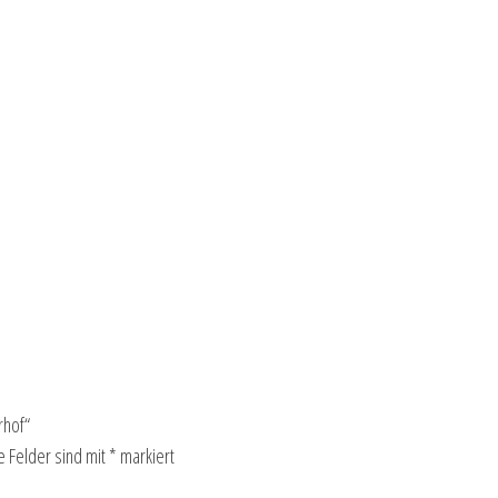
rhof“
e Felder sind mit
*
markiert