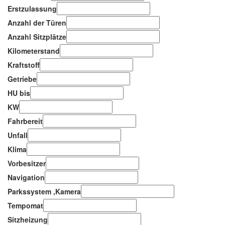
Erstzulassung
Anzahl der Türen
Anzahl Sitzplätze
Kilometerstand
Kraftstoff
Getriebe
HU bis
KW
Fahrbereit
Unfall
Klima
Vorbesitzer
Navigation
Parkssystem ,Kamera
Tempomat
Sitzheizung