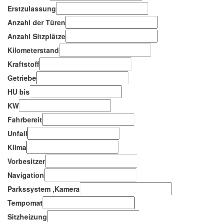
Erstzulassung
Anzahl der Türen
Anzahl Sitzplätze
Kilometerstand
Kraftstoff
Getriebe
HU bis
KW
Fahrbereit
Unfall
Klima
Vorbesitzer
Navigation
Parkssystem ,Kamera
Tempomat
Sitzheizung