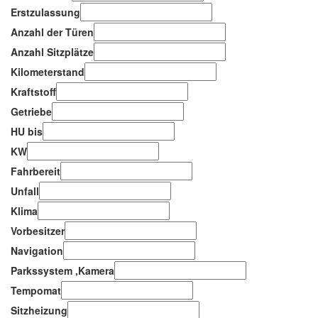
Erstzulassung
Anzahl der Türen
Anzahl Sitzplätze
Kilometerstand
Kraftstoff
Getriebe
HU bis
KW
Fahrbereit
Unfall
Klima
Vorbesitzer
Navigation
Parkssystem ,Kamera
Tempomat
Sitzheizung