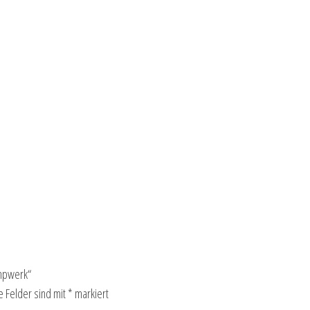
umpwerk“
e Felder sind mit
*
markiert