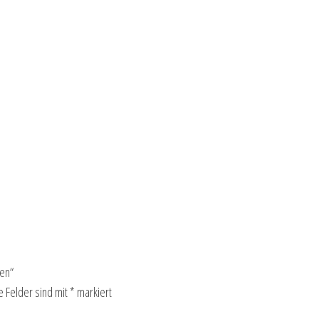
gen“
e Felder sind mit
*
markiert