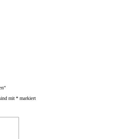
en“
sind mit
*
markiert