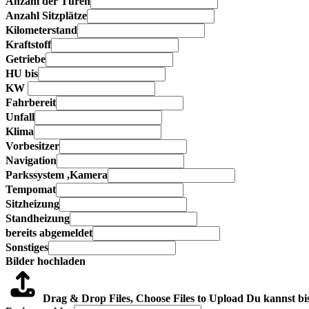
Anzahl der Türen
Anzahl Sitzplätze
Kilometerstand
Kraftstoff
Getriebe
HU bis
KW
Fahrbereit
Unfall
Klima
Vorbesitzer
Navigation
Parkssystem ,Kamera
Tempomat
Sitzheizung
Standheizung
bereits abgemeldet
Sonstiges
Bilder hochladen
Drag & Drop Files,
Choose Files to Upload
Du kannst bi