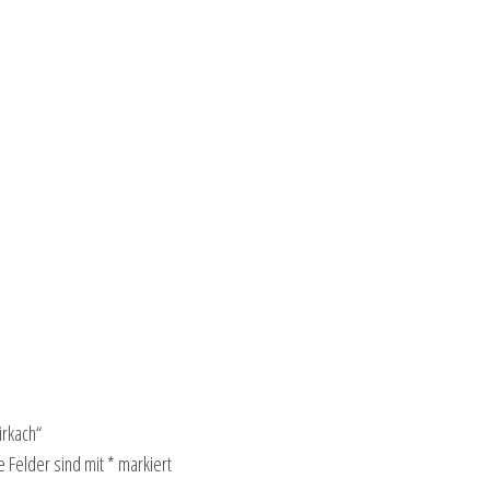
irkach“
e Felder sind mit
*
markiert