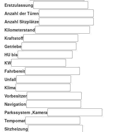
Erstzulassung
Anzahl der Türen
Anzahl Sitzplätze
Kilometerstand
Kraftstoff
Getriebe
HU bis
KW
Fahrbereit
Unfall
Klima
Vorbesitzer
Navigation
Parkssystem ,Kamera
Tempomat
Sitzheizung