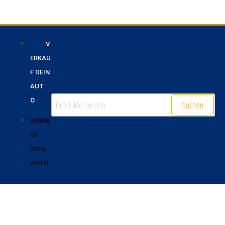
V
ERKAU
F DEIN
AUT
O
Suchen
VERKA
UF
DEIN
AUTO