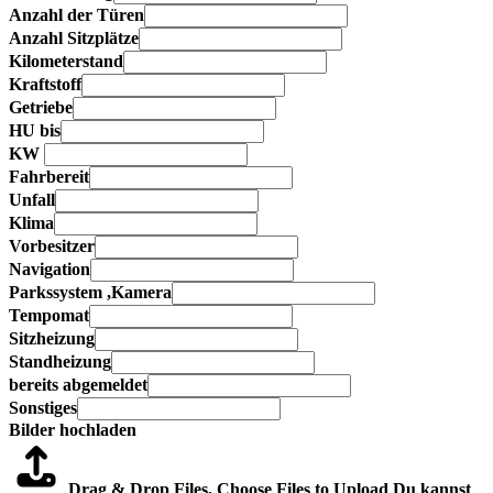
Anzahl der Türen
Anzahl Sitzplätze
Kilometerstand
Kraftstoff
Getriebe
HU bis
KW
Fahrbereit
Unfall
Klima
Vorbesitzer
Navigation
Parkssystem ,Kamera
Tempomat
Sitzheizung
Standheizung
bereits abgemeldet
Sonstiges
Bilder hochladen
Drag & Drop Files,
Choose Files to Upload
Du kannst