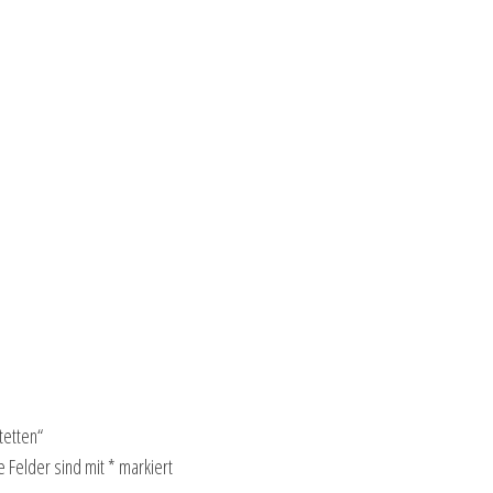
tetten“
e Felder sind mit
*
markiert