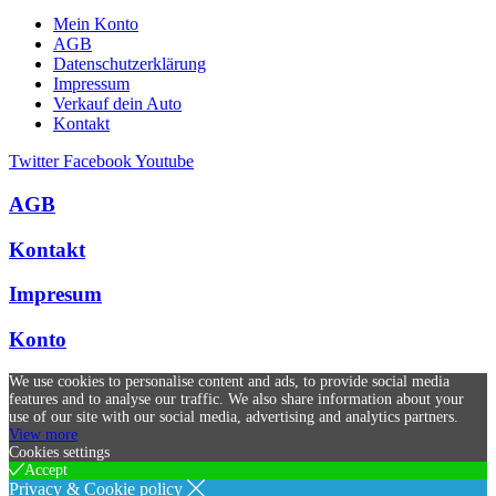
Mein Konto
AGB
Datenschutzerklärung
Impressum
Verkauf dein Auto
Kontakt
Twitter
Facebook
Youtube
AGB
Kontakt
Impresum
Konto
We use cookies to personalise content and ads, to provide social media
features and to analyse our traffic. We also share information about your
use of our site with our social media, advertising and analytics partners.
View more
Cookies settings
Accept
Privacy & Cookie policy