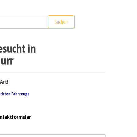
Suchen
esucht in
urr
Art!
uchten Fahrzeuge
ntaktformular