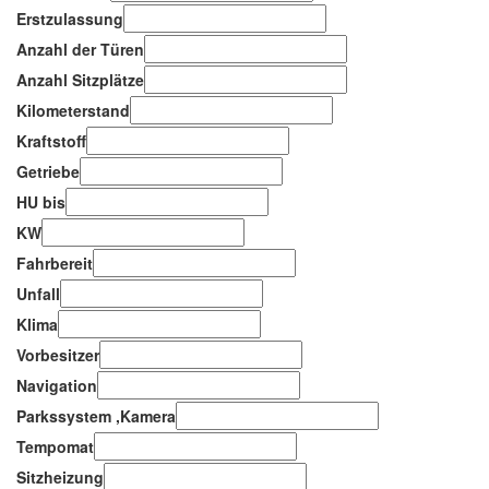
Erstzulassung
Anzahl der Türen
Anzahl Sitzplätze
Kilometerstand
Kraftstoff
Getriebe
HU bis
KW
Fahrbereit
Unfall
Klima
Vorbesitzer
Navigation
Parkssystem ,Kamera
Tempomat
Sitzheizung